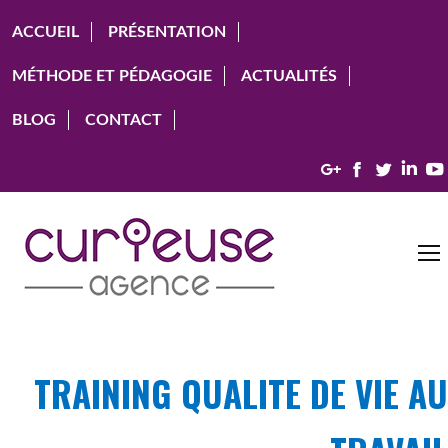
ACCUEIL
PRÉSENTATION
MÉTHODE ET PÉDAGOGIE
ACTUALITÉS
BLOG
CONTACT
Google+
Facebook
Twitter
Link
TRAINING QUALITE DE VIE AU