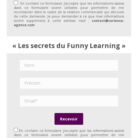
En cochant ce formulaire j’accepte que les informations saisies
dans ce formulaire soient utilisées pour permettre de me
recontacter dans le cadre de la relation commerciale qui découle
de cette demande. Je peux demander à ce que mes informations
soient supprimées à cette adresse mail :
contact@curieuse-
agence.com
« Les secrets du Funny Learning »
En cochant ce formulaire j’accepte que les informations saisies
dans ce formulaire soient utilisées pour permettre de me